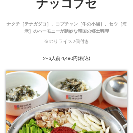
ナッコプセ
ナクチ［テナガダコ］、コプチャン［牛の小腸］
、
セウ［海
老］のハーモニーが絶妙な韓国の郷土料理
※のりライス2個付き
2~3人前 4,480円(税込)